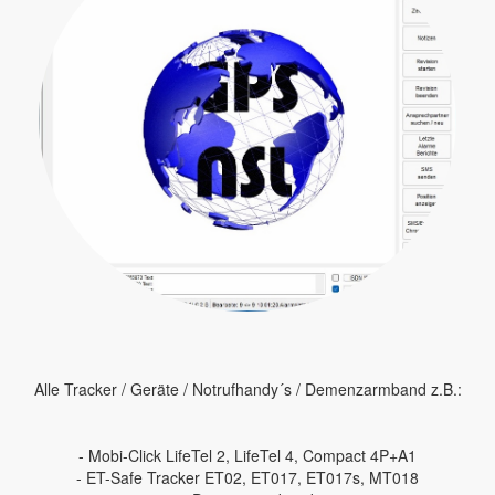
Alle Tracker / Geräte / Notrufhandy´s / Demenzarmband z.B.:
- Mobi-Click LifeTel 2, LifeTel 4, Compact 4P+A1
- ET-Safe Tracker ET02, ET017, ET017s, MT018