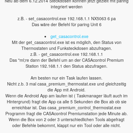
Neu ab dem 6.12.2014 Steckdosen können jetzt gezielt mit paring
integriert werden
z.B. - set_casacontrol.exe 192.168.1.1 NX5063 6 pa
Das wäre der Befehl für paring Unit 6
get_casacontrol.exe
Mit der get_casacontrol.exe ist es möglich, den Status von
Thermostaten und Funksteckdosen abzufragen.
z.B. - get_casacontrol.exe 192.168.1.1
Das "ml;re dann der Befehl um an der CASAcontrol Premium
Station 192.168.1.1 den Status abzufragen.
Am besten nur ein Task laufen lassen.
Nicht z.b. 3 mal casa_premium_thermostat.exe und gleichzeitig
die App mit Android.
Wenn die Android App am laufen ist ( Taskmanager läuft auch im
Hintergrund) fragt die App ca alle 5 Sekunden die Box ab ob sie
erreichbar ist. Das casa_premium_control_thermostat.exe
Programm fragt die CASAcontrol Premiumstation jede Minute ab.
Wenn die Box von 2 oder 3 unterschiedlichen Tools abgefragt
oder Befehle bekommt, klappt nur ein Tool oder alle nicht.