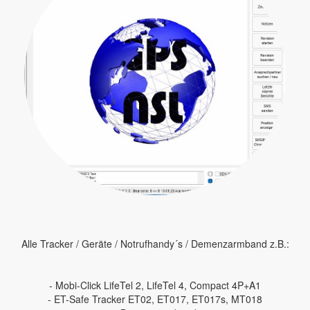
Alle Tracker / Geräte / Notrufhandy´s / Demenzarmband z.B.:
- Mobi-Click LifeTel 2, LifeTel 4, Compact 4P+A1
- ET-Safe Tracker ET02, ET017, ET017s, MT018