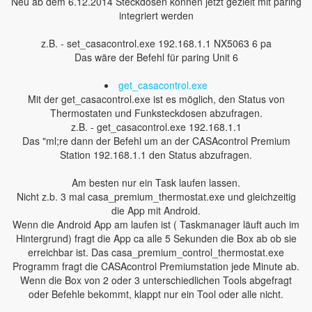
Neu ab dem 6.12.2014 Steckdosen können jetzt gezielt mit paring
integriert werden
z.B. - set_casacontrol.exe 192.168.1.1 NX5063 6 pa
Das wäre der Befehl für paring Unit 6
get_casacontrol.exe
Mit der get_casacontrol.exe ist es möglich, den Status von
Thermostaten und Funksteckdosen abzufragen.
z.B. - get_casacontrol.exe 192.168.1.1
Das "ml;re dann der Befehl um an der CASAcontrol Premium
Station 192.168.1.1 den Status abzufragen.
Am besten nur ein Task laufen lassen.
Nicht z.b. 3 mal casa_premium_thermostat.exe und gleichzeitig
die App mit Android.
Wenn die Android App am laufen ist ( Taskmanager läuft auch im
Hintergrund) fragt die App ca alle 5 Sekunden die Box ab ob sie
erreichbar ist. Das casa_premium_control_thermostat.exe
Programm fragt die CASAcontrol Premiumstation jede Minute ab.
Wenn die Box von 2 oder 3 unterschiedlichen Tools abgefragt
oder Befehle bekommt, klappt nur ein Tool oder alle nicht.