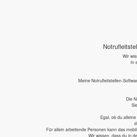
Notrufleitst
Wir wis
In 
Meine Notrufleitstellen-Softwa
Die N
Si
Egal, ob du allein
d
Für allein arbeitende Personen kann das mobile
Wir wissen, dass du in d