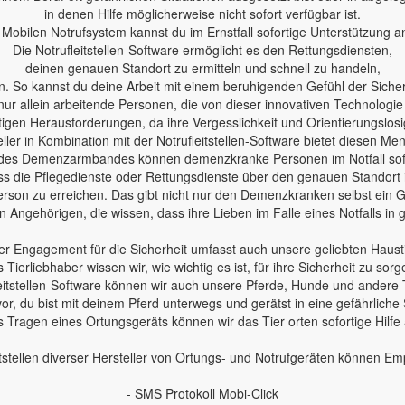
in denen Hilfe möglicherweise nicht sofort verfügbar ist.
Mobilen Notrufsystem kannst du im Ernstfall sofortige Unterstützung a
Die Notrufleitstellen-Software ermöglicht es den Rettungsdiensten,
deinen genauen Standort zu ermitteln und schnell zu handeln,
n. So kannst du deine Arbeit mit einem beruhigenden Gefühl der Sicherh
nur allein arbeitende Personen, die von dieser innovativen Technologie
en Herausforderungen, da ihre Vergesslichkeit und Orientierungslosig
ler in Kombination mit der Notrufleitstellen-Software bietet diesen Me
des Demenzarmbandes können demenzkranke Personen im Notfall sofo
 dass die Pflegedienste oder Rettungsdienste über den genauen Standort
erson zu erreichen. Das gibt nicht nur den Demenzkranken selbst ein Ge
 Angehörigen, die wissen, dass ihre Lieben im Falle eines Notfalls in
r Engagement für die Sicherheit umfasst auch unsere geliebten Haust
s Tierliebhaber wissen wir, wie wichtig es ist, für ihre Sicherheit zu sorg
leitstellen-Software können wir auch unsere Pferde, Hunde und andere 
 vor, du bist mit deinem Pferd unterwegs und gerätst in eine gefährliche 
 Tragen eines Ortungsgeräts können wir das Tier orten sofortige Hilfe
tstellen diverser Hersteller von Ortungs- und Notrufgeräten können E
- SMS Protokoll Mobi-Click