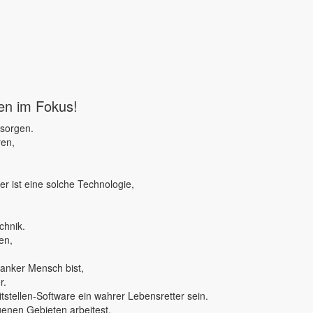
ben im Fokus!
 sorgen.
ren,
r ist eine solche Technologie,
chnik.
en,
ranker Mensch bist,
r.
tstellen-Software ein wahrer Lebensretter sein.
genen Gebieten arbeitest,