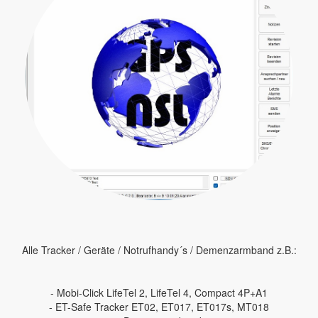
Alle Tracker / Geräte / Notrufhandy´s / Demenzarmband z.B.:
- Mobi-Click LifeTel 2, LifeTel 4, Compact 4P+A1
- ET-Safe Tracker ET02, ET017, ET017s, MT018