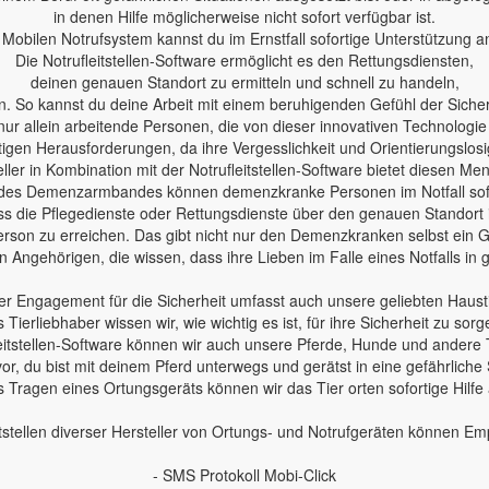
in denen Hilfe möglicherweise nicht sofort verfügbar ist.
Mobilen Notrufsystem kannst du im Ernstfall sofortige Unterstützung a
Die Notrufleitstellen-Software ermöglicht es den Rettungsdiensten,
deinen genauen Standort zu ermitteln und schnell zu handeln,
n. So kannst du deine Arbeit mit einem beruhigenden Gefühl der Sicherh
nur allein arbeitende Personen, die von dieser innovativen Technologie
en Herausforderungen, da ihre Vergesslichkeit und Orientierungslosig
ler in Kombination mit der Notrufleitstellen-Software bietet diesen Me
des Demenzarmbandes können demenzkranke Personen im Notfall sofo
 dass die Pflegedienste oder Rettungsdienste über den genauen Standort
erson zu erreichen. Das gibt nicht nur den Demenzkranken selbst ein Ge
 Angehörigen, die wissen, dass ihre Lieben im Falle eines Notfalls in
r Engagement für die Sicherheit umfasst auch unsere geliebten Haust
s Tierliebhaber wissen wir, wie wichtig es ist, für ihre Sicherheit zu sorg
leitstellen-Software können wir auch unsere Pferde, Hunde und andere 
 vor, du bist mit deinem Pferd unterwegs und gerätst in eine gefährliche 
 Tragen eines Ortungsgeräts können wir das Tier orten sofortige Hilfe
tstellen diverser Hersteller von Ortungs- und Notrufgeräten können E
- SMS Protokoll Mobi-Click