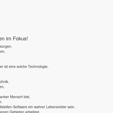
ben im Fokus!
 sorgen.
ren,
r ist eine solche Technologie,
chnik.
en,
ranker Mensch bist,
r.
tstellen-Software ein wahrer Lebensretter sein.
genen Gebieten arbeitest,