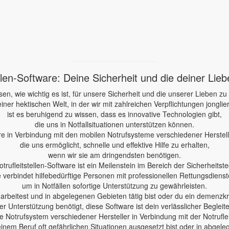
ellen-Software: Deine Sicherheit und die deiner Lie
sen, wie wichtig es ist, für unsere Sicherheit und die unserer Lieben zu
einer hektischen Welt, in der wir mit zahlreichen Verpflichtungen jonglie
ist es beruhigend zu wissen, dass es innovative Technologien gibt,
die uns in Notfallsituationen unterstützen können.
re in Verbindung mit den mobilen Notrufsysteme verschiedener Herstelle
die uns ermöglicht, schnelle und effektive Hilfe zu erhalten,
wenn wir sie am dringendsten benötigen.
otrufleitstellen-Software ist ein Meilenstein im Bereich der Sicherheitste
e verbindet hilfebedürftige Personen mit professionellen Rettungsdienst
um in Notfällen sofortige Unterstützung zu gewährleisten.
e arbeitest und in abgelegenen Gebieten tätig bist oder du ein demenzk
er Unterstützung benötigt, diese Software ist dein verlässlicher Begleite
 Notrufsystem verschiedener Hersteller in Verbindung mit der Notruflei
einem Beruf oft gefährlichen Situationen ausgesetzt bist oder in abgele