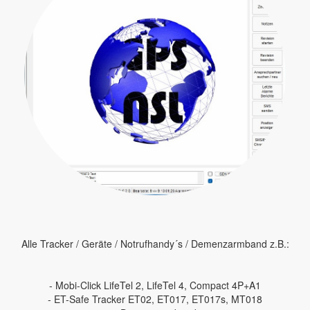
Alle Tracker / Geräte / Notrufhandy´s / Demenzarmband z.B.:
- Mobi-Click LifeTel 2, LifeTel 4, Compact 4P+A1
- ET-Safe Tracker ET02, ET017, ET017s, MT018