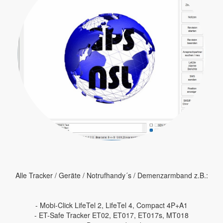
Alle Tracker / Geräte / Notrufhandy´s / Demenzarmband z.B.:
- Mobi-Click LifeTel 2, LifeTel 4, Compact 4P+A1
- ET-Safe Tracker ET02, ET017, ET017s, MT018