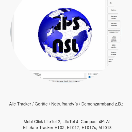
Alle Tracker / Geräte / Notrufhandy´s / Demenzarmband z.B.:
- Mobi-Click LifeTel 2, LifeTel 4, Compact 4P+A1
- ET-Safe Tracker ET02, ET017, ET017s, MT018