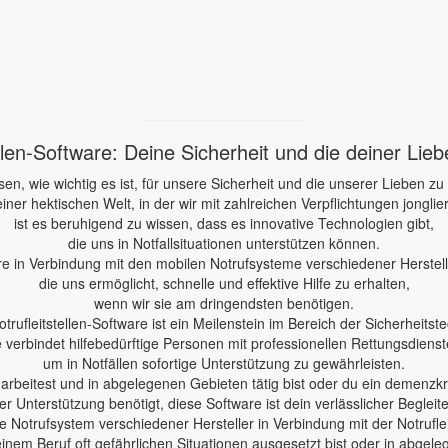
ellen-Software: Deine Sicherheit und die deiner Lie
sen, wie wichtig es ist, für unsere Sicherheit und die unserer Lieben zu
einer hektischen Welt, in der wir mit zahlreichen Verpflichtungen jonglie
ist es beruhigend zu wissen, dass es innovative Technologien gibt,
die uns in Notfallsituationen unterstützen können.
re in Verbindung mit den mobilen Notrufsysteme verschiedener Herstelle
die uns ermöglicht, schnelle und effektive Hilfe zu erhalten,
wenn wir sie am dringendsten benötigen.
otrufleitstellen-Software ist ein Meilenstein im Bereich der Sicherheitste
e verbindet hilfebedürftige Personen mit professionellen Rettungsdienst
um in Notfällen sofortige Unterstützung zu gewährleisten.
e arbeitest und in abgelegenen Gebieten tätig bist oder du ein demenzk
er Unterstützung benötigt, diese Software ist dein verlässlicher Begleite
 Notrufsystem verschiedener Hersteller in Verbindung mit der Notruflei
einem Beruf oft gefährlichen Situationen ausgesetzt bist oder in abgele