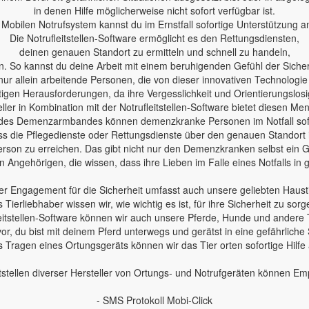
in denen Hilfe möglicherweise nicht sofort verfügbar ist.
Mobilen Notrufsystem kannst du im Ernstfall sofortige Unterstützung a
Die Notrufleitstellen-Software ermöglicht es den Rettungsdiensten,
deinen genauen Standort zu ermitteln und schnell zu handeln,
n. So kannst du deine Arbeit mit einem beruhigenden Gefühl der Sicherh
nur allein arbeitende Personen, die von dieser innovativen Technologie
en Herausforderungen, da ihre Vergesslichkeit und Orientierungslosig
ler in Kombination mit der Notrufleitstellen-Software bietet diesen Me
des Demenzarmbandes können demenzkranke Personen im Notfall sofo
 dass die Pflegedienste oder Rettungsdienste über den genauen Standort
erson zu erreichen. Das gibt nicht nur den Demenzkranken selbst ein Ge
 Angehörigen, die wissen, dass ihre Lieben im Falle eines Notfalls in
r Engagement für die Sicherheit umfasst auch unsere geliebten Haust
s Tierliebhaber wissen wir, wie wichtig es ist, für ihre Sicherheit zu sorg
leitstellen-Software können wir auch unsere Pferde, Hunde und andere 
 vor, du bist mit deinem Pferd unterwegs und gerätst in eine gefährliche 
 Tragen eines Ortungsgeräts können wir das Tier orten sofortige Hilfe
tstellen diverser Hersteller von Ortungs- und Notrufgeräten können E
- SMS Protokoll Mobi-Click