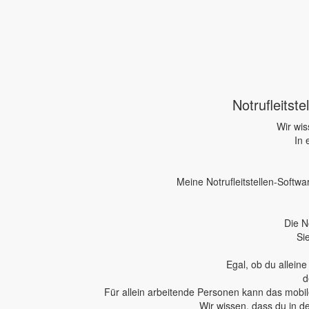
Notrufleitst
Wir wis
In 
Meine Notrufleitstellen-Softwa
Die N
Si
Egal, ob du allein
d
Für allein arbeitende Personen kann das mobile
Wir wissen, dass du in d