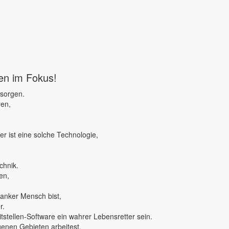
ben im Fokus!
 sorgen.
ren,
r ist eine solche Technologie,
chnik.
en,
ranker Mensch bist,
r.
tstellen-Software ein wahrer Lebensretter sein.
genen Gebieten arbeitest,