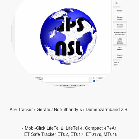
Alle Tracker / Geräte / Notrufhandy´s / Demenzarmband z.B.:
- Mobi-Click LifeTel 2, LifeTel 4, Compact 4P+A1
- ET-Safe Tracker ET02, ET017, ET017s, MT018