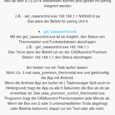
Neu ab dem 6.12.2014 Steckdosen können jetzt gezielt mit paring
integriert werden
z.B. - set_casacontrol.exe 192.168.1.1 NX5063 6 pa
Das wäre der Befehl für paring Unit 6
get_casacontrol.exe
Mit der get_casacontrol.exe ist es möglich, den Status von
Thermostaten und Funksteckdosen abzufragen.
z.B. - get_casacontrol.exe 192.168.1.1
Das "ml;re dann der Befehl um an der CASAcontrol Premium
Station 192.168.1.1 den Status abzufragen.
Am besten nur ein Task laufen lassen.
Nicht z.b. 3 mal casa_premium_thermostat.exe und gleichzeitig
die App mit Android.
Wenn die Android App am laufen ist ( Taskmanager läuft auch im
Hintergrund) fragt die App ca alle 5 Sekunden die Box ab ob sie
erreichbar ist. Das casa_premium_control_thermostat.exe
Programm fragt die CASAcontrol Premiumstation jede Minute ab.
Wenn die Box von 2 oder 3 unterschiedlichen Tools abgefragt
oder Befehle bekommt, klappt nur ein Tool oder alle nicht.