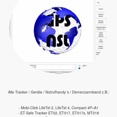
Alle Tracker / Geräte / Notrufhandy´s / Demenzarmband z.B.:
- Mobi-Click LifeTel 2, LifeTel 4, Compact 4P+A1
- ET-Safe Tracker ET02, ET017, ET017s, MT018