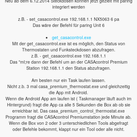
Neu ab dem 6.12.2014 Steckdosen können jetzt gezielt mit paring
integriert werden
z.B. - set_casacontrol.exe 192.168.1.1 NX5063 6 pa
Das wäre der Befehl für paring Unit 6
get_casacontrol.exe
Mit der get_casacontrol.exe ist es möglich, den Status von
Thermostaten und Funksteckdosen abzufragen.
z.B. - get_casacontrol.exe 192.168.1.1
Das "ml;re dann der Befehl um an der CASAcontrol Premium
Station 192.168.1.1 den Status abzufragen.
Am besten nur ein Task laufen lassen.
Nicht z.b. 3 mal casa_premium_thermostat.exe und gleichzeitig
die App mit Android.
Wenn die Android App am laufen ist ( Taskmanager läuft auch im
Hintergrund) fragt die App ca alle 5 Sekunden die Box ab ob sie
erreichbar ist. Das casa_premium_control_thermostat.exe
Programm fragt die CASAcontrol Premiumstation jede Minute ab.
Wenn die Box von 2 oder 3 unterschiedlichen Tools abgefragt
oder Befehle bekommt, klappt nur ein Tool oder alle nicht.