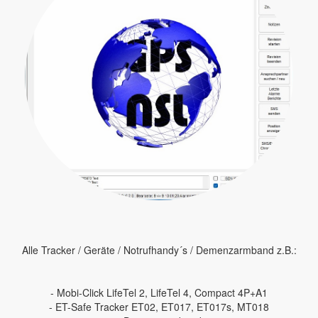
Alle Tracker / Geräte / Notrufhandy´s / Demenzarmband z.B.:
- Mobi-Click LifeTel 2, LifeTel 4, Compact 4P+A1
- ET-Safe Tracker ET02, ET017, ET017s, MT018