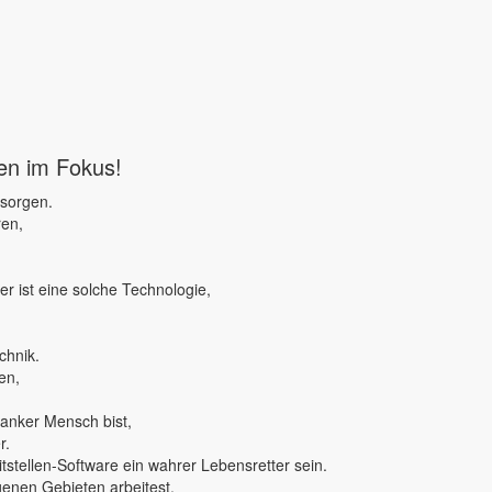
ben im Fokus!
 sorgen.
ren,
r ist eine solche Technologie,
chnik.
en,
ranker Mensch bist,
r.
tstellen-Software ein wahrer Lebensretter sein.
genen Gebieten arbeitest,