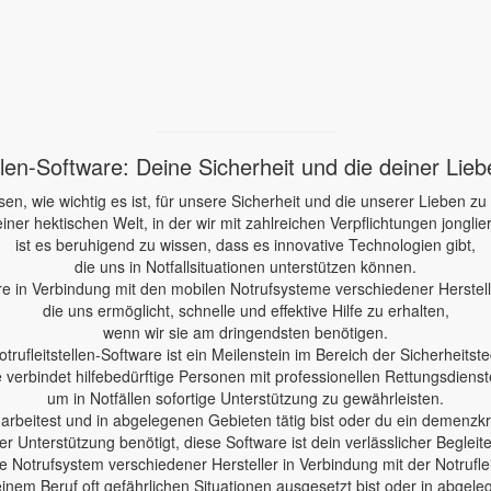
ellen-Software: Deine Sicherheit und die deiner Lie
sen, wie wichtig es ist, für unsere Sicherheit und die unserer Lieben zu
einer hektischen Welt, in der wir mit zahlreichen Verpflichtungen jonglie
ist es beruhigend zu wissen, dass es innovative Technologien gibt,
die uns in Notfallsituationen unterstützen können.
re in Verbindung mit den mobilen Notrufsysteme verschiedener Herstelle
die uns ermöglicht, schnelle und effektive Hilfe zu erhalten,
wenn wir sie am dringendsten benötigen.
otrufleitstellen-Software ist ein Meilenstein im Bereich der Sicherheitste
e verbindet hilfebedürftige Personen mit professionellen Rettungsdienst
um in Notfällen sofortige Unterstützung zu gewährleisten.
e arbeitest und in abgelegenen Gebieten tätig bist oder du ein demenzk
er Unterstützung benötigt, diese Software ist dein verlässlicher Begleite
 Notrufsystem verschiedener Hersteller in Verbindung mit der Notruflei
einem Beruf oft gefährlichen Situationen ausgesetzt bist oder in abgele