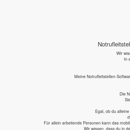
Notrufleitst
Wir wis
In 
Meine Notrufleitstellen-Softwa
Die N
Si
Egal, ob du allein
d
Für allein arbeitende Personen kann das mobile
Wir wissen, dass du in d