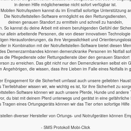
in denen Hilfe möglicherweise nicht sofort verfügbar ist.
Mobilen Notrufsystem kannst du im Ernstfall sofortige Unterstützung a
Die Notrufleitstellen-Software ermöglicht es den Rettungsdiensten,
deinen genauen Standort zu ermitteln und schnell zu handeln,
n. So kannst du deine Arbeit mit einem beruhigenden Gefühl der Sicherh
nur allein arbeitende Personen, die von dieser innovativen Technologie
en Herausforderungen, da ihre Vergesslichkeit und Orientierungslosig
ler in Kombination mit der Notrufleitstellen-Software bietet diesen Me
des Demenzarmbandes können demenzkranke Personen im Notfall sofo
 dass die Pflegedienste oder Rettungsdienste über den genauen Standort
erson zu erreichen. Das gibt nicht nur den Demenzkranken selbst ein Ge
 Angehörigen, die wissen, dass ihre Lieben im Falle eines Notfalls in
r Engagement für die Sicherheit umfasst auch unsere geliebten Haust
s Tierliebhaber wissen wir, wie wichtig es ist, für ihre Sicherheit zu sorg
leitstellen-Software können wir auch unsere Pferde, Hunde und andere 
 vor, du bist mit deinem Pferd unterwegs und gerätst in eine gefährliche 
 Tragen eines Ortungsgeräts können wir das Tier orten sofortige Hilfe
tstellen diverser Hersteller von Ortungs- und Notrufgeräten können E
- SMS Protokoll Mobi-Click