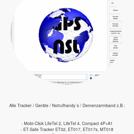
Alle Tracker / Geräte / Notrufhandy´s / Demenzarmband z.B.:
- Mobi-Click LifeTel 2, LifeTel 4, Compact 4P+A1
- ET-Safe Tracker ET02, ET017, ET017s, MT018