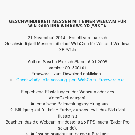
GESCHWINDIGKEIT MESSEN MIT EINER WEBCAM FÜR
WIN 2000 UND WINDOWS XP /VISTA
21 November, 2014 | Erstellt von: patzsch
Geschwindigkeit Messen mit einer WebCam für Win und Windows
XP /Vista
Author: Sascha Patzsch Stand: 6.01.2008
Version: 201506101
Freeware - zum Download anklicken -
Geschwindigkeitsmessung_per_WebCam_Freeware.exe
Empfohlene Einstellungen der Webcam oder des
VideoCapturesgerät
1. Automatische Beleuchtungsregelung aus.
2. Sättigung auf 0 ( keine Farbe, da sonst evtl. das Bild nicht
flüssig ist)
Beachten das die Webcam mindestens 25 FPS macht (Bilder Pro
sekunde).
4. Auflösung braucht nur 320x240 Pixel sein