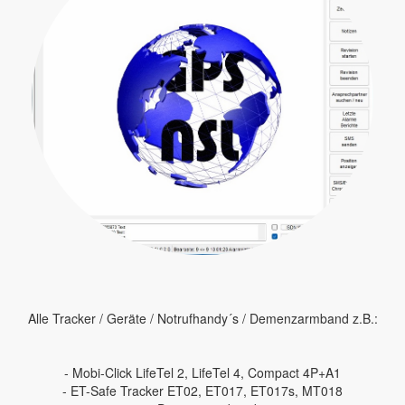
Alle Tracker / Geräte / Notrufhandy´s / Demenzarmband z.B.:
- Mobi-Click LifeTel 2, LifeTel 4, Compact 4P+A1
- ET-Safe Tracker ET02, ET017, ET017s, MT018