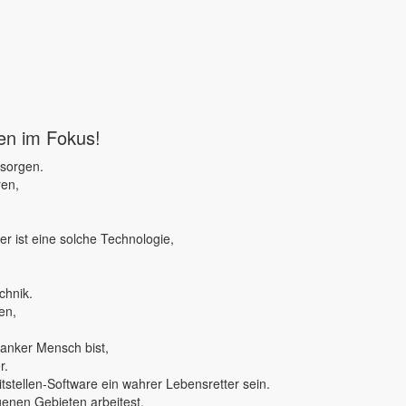
ben im Fokus!
 sorgen.
ren,
r ist eine solche Technologie,
chnik.
en,
ranker Mensch bist,
r.
tstellen-Software ein wahrer Lebensretter sein.
genen Gebieten arbeitest,