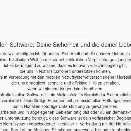
ellen-Software: Deine Sicherheit und die deiner Lie
sen, wie wichtig es ist, für unsere Sicherheit und die unserer Lieben zu
einer hektischen Welt, in der wir mit zahlreichen Verpflichtungen jonglie
ist es beruhigend zu wissen, dass es innovative Technologien gibt,
die uns in Notfallsituationen unterstützen können.
re in Verbindung mit den mobilen Notrufsysteme verschiedener Herstelle
die uns ermöglicht, schnelle und effektive Hilfe zu erhalten,
wenn wir sie am dringendsten benötigen.
otrufleitstellen-Software ist ein Meilenstein im Bereich der Sicherheitste
e verbindet hilfebedürftige Personen mit professionellen Rettungsdienst
um in Notfällen sofortige Unterstützung zu gewährleisten.
e arbeitest und in abgelegenen Gebieten tätig bist oder du ein demenzk
er Unterstützung benötigt, diese Software ist dein verlässlicher Begleite
 Notrufsystem verschiedener Hersteller in Verbindung mit der Notruflei
einem Beruf oft gefährlichen Situationen ausgesetzt bist oder in abgele