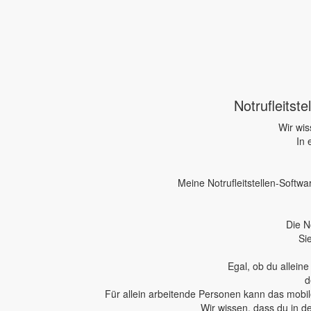
Notrufleitst
Wir wis
In 
Meine Notrufleitstellen-Softwa
Die N
Si
Egal, ob du allein
d
Für allein arbeitende Personen kann das mobile
Wir wissen, dass du in d