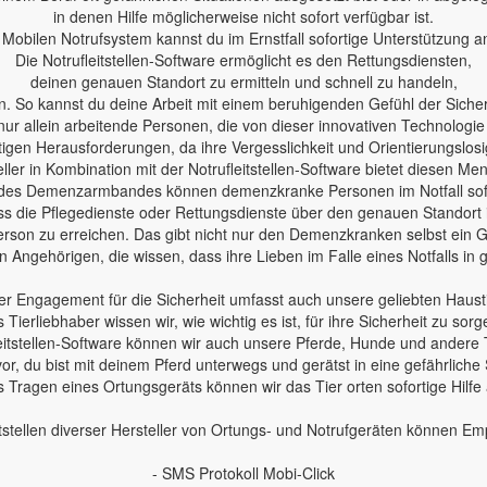
in denen Hilfe möglicherweise nicht sofort verfügbar ist.
Mobilen Notrufsystem kannst du im Ernstfall sofortige Unterstützung a
Die Notrufleitstellen-Software ermöglicht es den Rettungsdiensten,
deinen genauen Standort zu ermitteln und schnell zu handeln,
n. So kannst du deine Arbeit mit einem beruhigenden Gefühl der Sicherh
nur allein arbeitende Personen, die von dieser innovativen Technologie
en Herausforderungen, da ihre Vergesslichkeit und Orientierungslosig
ler in Kombination mit der Notrufleitstellen-Software bietet diesen Me
des Demenzarmbandes können demenzkranke Personen im Notfall sofo
 dass die Pflegedienste oder Rettungsdienste über den genauen Standort
erson zu erreichen. Das gibt nicht nur den Demenzkranken selbst ein Ge
 Angehörigen, die wissen, dass ihre Lieben im Falle eines Notfalls in
r Engagement für die Sicherheit umfasst auch unsere geliebten Haust
s Tierliebhaber wissen wir, wie wichtig es ist, für ihre Sicherheit zu sorg
leitstellen-Software können wir auch unsere Pferde, Hunde und andere 
 vor, du bist mit deinem Pferd unterwegs und gerätst in eine gefährliche 
 Tragen eines Ortungsgeräts können wir das Tier orten sofortige Hilfe
tstellen diverser Hersteller von Ortungs- und Notrufgeräten können E
- SMS Protokoll Mobi-Click