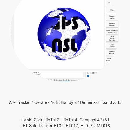
Alle Tracker / Geräte / Notrufhandy´s / Demenzarmband z.B.:
- Mobi-Click LifeTel 2, LifeTel 4, Compact 4P+A1
- ET-Safe Tracker ET02, ET017, ET017s, MT018