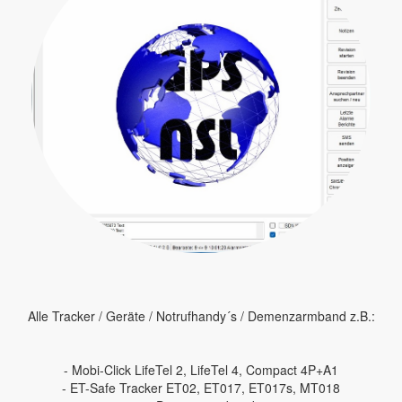
Alle Tracker / Geräte / Notrufhandy´s / Demenzarmband z.B.:
- Mobi-Click LifeTel 2, LifeTel 4, Compact 4P+A1
- ET-Safe Tracker ET02, ET017, ET017s, MT018