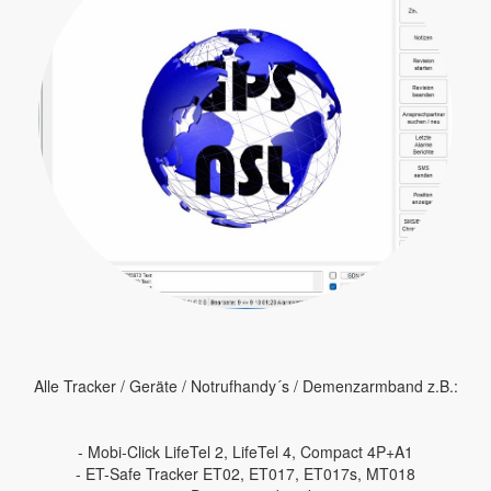
Alle Tracker / Geräte / Notrufhandy´s / Demenzarmband z.B.:
- Mobi-Click LifeTel 2, LifeTel 4, Compact 4P+A1
- ET-Safe Tracker ET02, ET017, ET017s, MT018