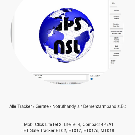
Alle Tracker / Geräte / Notrufhandy´s / Demenzarmband z.B.:
- Mobi-Click LifeTel 2, LifeTel 4, Compact 4P+A1
- ET-Safe Tracker ET02, ET017, ET017s, MT018