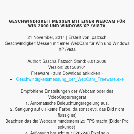
GESCHWINDIGKEIT MESSEN MIT EINER WEBCAM FÜR
WIN 2000 UND WINDOWS XP /VISTA
21 November, 2014 | Erstellt von: patzsch
Geschwindigkeit Messen mit einer WebCam für Win und Windows
XP /Vista
Author: Sascha Patzsch Stand: 6.01.2008
Version: 201506101
Freeware - zum Download anklicken -
Geschwindigkeitsmessung_per_WebCam_Freeware.exe
Empfohlene Einstellungen der Webcam oder des
VideoCapturesgerät
1. Automatische Beleuchtungsregelung aus.
2. Sättigung auf 0 ( keine Farbe, da sonst evtl. das Bild nicht
flüssig ist)
Beachten das die Webcam mindestens 25 FPS macht (Bilder Pro
sekunde).
4. Auflösung braucht nur 320x240 Pixel sein