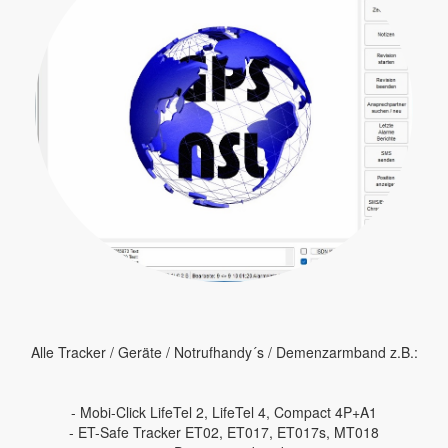
Alle Tracker / Geräte / Notrufhandy´s / Demenzarmband z.B.:
- Mobi-Click LifeTel 2, LifeTel 4, Compact 4P+A1
- ET-Safe Tracker ET02, ET017, ET017s, MT018