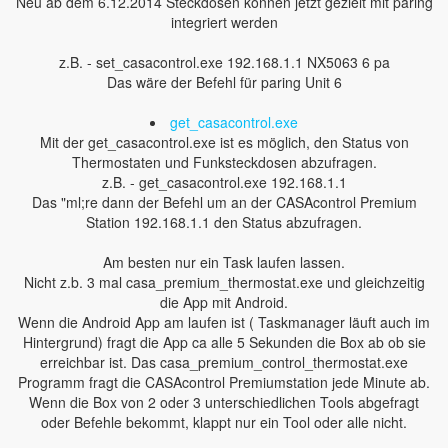
Neu ab dem 6.12.2014 Steckdosen können jetzt gezielt mit paring
integriert werden
z.B. - set_casacontrol.exe 192.168.1.1 NX5063 6 pa
Das wäre der Befehl für paring Unit 6
get_casacontrol.exe
Mit der get_casacontrol.exe ist es möglich, den Status von
Thermostaten und Funksteckdosen abzufragen.
z.B. - get_casacontrol.exe 192.168.1.1
Das "ml;re dann der Befehl um an der CASAcontrol Premium
Station 192.168.1.1 den Status abzufragen.
Am besten nur ein Task laufen lassen.
Nicht z.b. 3 mal casa_premium_thermostat.exe und gleichzeitig
die App mit Android.
Wenn die Android App am laufen ist ( Taskmanager läuft auch im
Hintergrund) fragt die App ca alle 5 Sekunden die Box ab ob sie
erreichbar ist. Das casa_premium_control_thermostat.exe
Programm fragt die CASAcontrol Premiumstation jede Minute ab.
Wenn die Box von 2 oder 3 unterschiedlichen Tools abgefragt
oder Befehle bekommt, klappt nur ein Tool oder alle nicht.