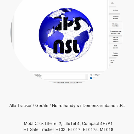
Alle Tracker / Geräte / Notrufhandy´s / Demenzarmband z.B.:
- Mobi-Click LifeTel 2, LifeTel 4, Compact 4P+A1
- ET-Safe Tracker ET02, ET017, ET017s, MT018