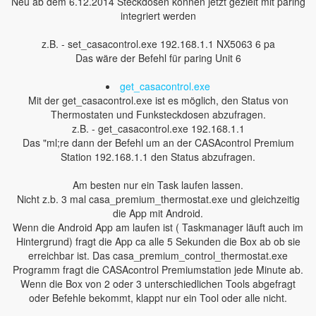
Neu ab dem 6.12.2014 Steckdosen können jetzt gezielt mit paring
integriert werden
z.B. - set_casacontrol.exe 192.168.1.1 NX5063 6 pa
Das wäre der Befehl für paring Unit 6
get_casacontrol.exe
Mit der get_casacontrol.exe ist es möglich, den Status von
Thermostaten und Funksteckdosen abzufragen.
z.B. - get_casacontrol.exe 192.168.1.1
Das "ml;re dann der Befehl um an der CASAcontrol Premium
Station 192.168.1.1 den Status abzufragen.
Am besten nur ein Task laufen lassen.
Nicht z.b. 3 mal casa_premium_thermostat.exe und gleichzeitig
die App mit Android.
Wenn die Android App am laufen ist ( Taskmanager läuft auch im
Hintergrund) fragt die App ca alle 5 Sekunden die Box ab ob sie
erreichbar ist. Das casa_premium_control_thermostat.exe
Programm fragt die CASAcontrol Premiumstation jede Minute ab.
Wenn die Box von 2 oder 3 unterschiedlichen Tools abgefragt
oder Befehle bekommt, klappt nur ein Tool oder alle nicht.