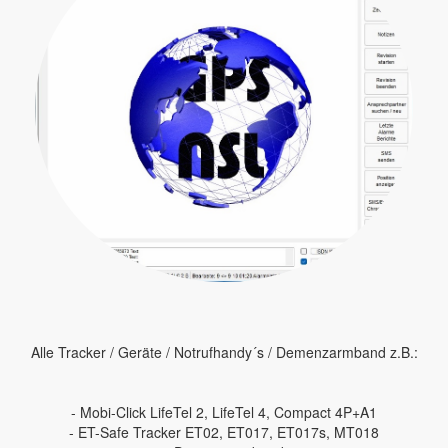
Alle Tracker / Geräte / Notrufhandy´s / Demenzarmband z.B.:
- Mobi-Click LifeTel 2, LifeTel 4, Compact 4P+A1
- ET-Safe Tracker ET02, ET017, ET017s, MT018