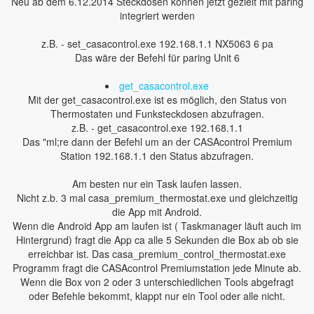
Neu ab dem 6.12.2014 Steckdosen können jetzt gezielt mit paring
integriert werden
z.B. - set_casacontrol.exe 192.168.1.1 NX5063 6 pa
Das wäre der Befehl für paring Unit 6
get_casacontrol.exe
Mit der get_casacontrol.exe ist es möglich, den Status von
Thermostaten und Funksteckdosen abzufragen.
z.B. - get_casacontrol.exe 192.168.1.1
Das "ml;re dann der Befehl um an der CASAcontrol Premium
Station 192.168.1.1 den Status abzufragen.
Am besten nur ein Task laufen lassen.
Nicht z.b. 3 mal casa_premium_thermostat.exe und gleichzeitig
die App mit Android.
Wenn die Android App am laufen ist ( Taskmanager läuft auch im
Hintergrund) fragt die App ca alle 5 Sekunden die Box ab ob sie
erreichbar ist. Das casa_premium_control_thermostat.exe
Programm fragt die CASAcontrol Premiumstation jede Minute ab.
Wenn die Box von 2 oder 3 unterschiedlichen Tools abgefragt
oder Befehle bekommt, klappt nur ein Tool oder alle nicht.