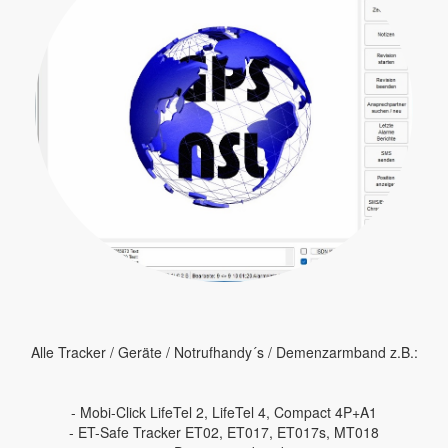
Alle Tracker / Geräte / Notrufhandy´s / Demenzarmband z.B.:
- Mobi-Click LifeTel 2, LifeTel 4, Compact 4P+A1
- ET-Safe Tracker ET02, ET017, ET017s, MT018