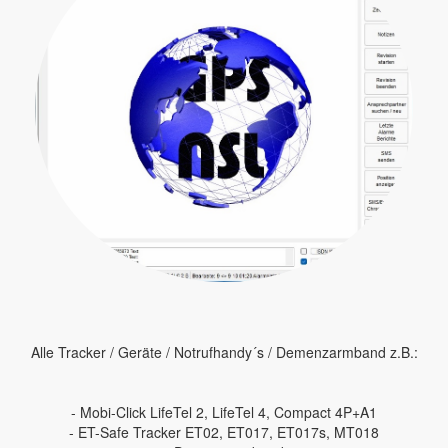
Alle Tracker / Geräte / Notrufhandy´s / Demenzarmband z.B.:
- Mobi-Click LifeTel 2, LifeTel 4, Compact 4P+A1
- ET-Safe Tracker ET02, ET017, ET017s, MT018