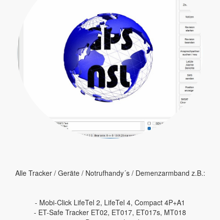
Alle Tracker / Geräte / Notrufhandy´s / Demenzarmband z.B.:
- Mobi-Click LifeTel 2, LifeTel 4, Compact 4P+A1
- ET-Safe Tracker ET02, ET017, ET017s, MT018