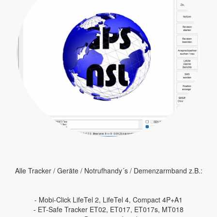
Alle Tracker / Geräte / Notrufhandy´s / Demenzarmband z.B.:
- Mobi-Click LifeTel 2, LifeTel 4, Compact 4P+A1
- ET-Safe Tracker ET02, ET017, ET017s, MT018