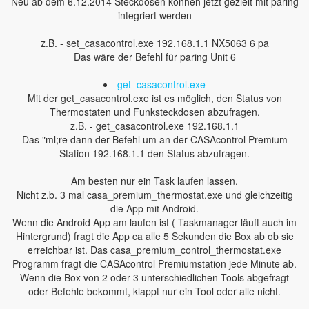
Neu ab dem 6.12.2014 Steckdosen können jetzt gezielt mit paring
integriert werden
z.B. - set_casacontrol.exe 192.168.1.1 NX5063 6 pa
Das wäre der Befehl für paring Unit 6
get_casacontrol.exe
Mit der get_casacontrol.exe ist es möglich, den Status von
Thermostaten und Funksteckdosen abzufragen.
z.B. - get_casacontrol.exe 192.168.1.1
Das "ml;re dann der Befehl um an der CASAcontrol Premium
Station 192.168.1.1 den Status abzufragen.
Am besten nur ein Task laufen lassen.
Nicht z.b. 3 mal casa_premium_thermostat.exe und gleichzeitig
die App mit Android.
Wenn die Android App am laufen ist ( Taskmanager läuft auch im
Hintergrund) fragt die App ca alle 5 Sekunden die Box ab ob sie
erreichbar ist. Das casa_premium_control_thermostat.exe
Programm fragt die CASAcontrol Premiumstation jede Minute ab.
Wenn die Box von 2 oder 3 unterschiedlichen Tools abgefragt
oder Befehle bekommt, klappt nur ein Tool oder alle nicht.