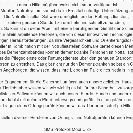
in denen Hilfe möglicherweise nicht sofort verfügbar ist.
Mobilen Notrufsystem kannst du im Ernstfall sofortige Unterstützung a
Die Notrufleitstellen-Software ermöglicht es den Rettungsdiensten,
deinen genauen Standort zu ermitteln und schnell zu handeln,
n. So kannst du deine Arbeit mit einem beruhigenden Gefühl der Sicherh
nur allein arbeitende Personen, die von dieser innovativen Technologie
en Herausforderungen, da ihre Vergesslichkeit und Orientierungslosig
ler in Kombination mit der Notrufleitstellen-Software bietet diesen Me
des Demenzarmbandes können demenzkranke Personen im Notfall sofo
 dass die Pflegedienste oder Rettungsdienste über den genauen Standort
erson zu erreichen. Das gibt nicht nur den Demenzkranken selbst ein Ge
 Angehörigen, die wissen, dass ihre Lieben im Falle eines Notfalls in
r Engagement für die Sicherheit umfasst auch unsere geliebten Haust
s Tierliebhaber wissen wir, wie wichtig es ist, für ihre Sicherheit zu sorg
leitstellen-Software können wir auch unsere Pferde, Hunde und andere 
 vor, du bist mit deinem Pferd unterwegs und gerätst in eine gefährliche 
 Tragen eines Ortungsgeräts können wir das Tier orten sofortige Hilfe
tstellen diverser Hersteller von Ortungs- und Notrufgeräten können E
- SMS Protokoll Mobi-Click