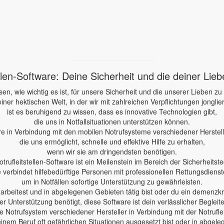
ellen-Software: Deine Sicherheit und die deiner Lie
sen, wie wichtig es ist, für unsere Sicherheit und die unserer Lieben zu
einer hektischen Welt, in der wir mit zahlreichen Verpflichtungen jonglie
ist es beruhigend zu wissen, dass es innovative Technologien gibt,
die uns in Notfallsituationen unterstützen können.
re in Verbindung mit den mobilen Notrufsysteme verschiedener Herstelle
die uns ermöglicht, schnelle und effektive Hilfe zu erhalten,
wenn wir sie am dringendsten benötigen.
otrufleitstellen-Software ist ein Meilenstein im Bereich der Sicherheitste
e verbindet hilfebedürftige Personen mit professionellen Rettungsdienst
um in Notfällen sofortige Unterstützung zu gewährleisten.
e arbeitest und in abgelegenen Gebieten tätig bist oder du ein demenzk
er Unterstützung benötigt, diese Software ist dein verlässlicher Begleite
 Notrufsystem verschiedener Hersteller in Verbindung mit der Notruflei
einem Beruf oft gefährlichen Situationen ausgesetzt bist oder in abgele