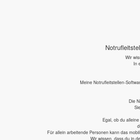
Notrufleitst
Wir wis
In 
Meine Notrufleitstellen-Softwa
Die N
Si
Egal, ob du allein
d
Für allein arbeitende Personen kann das mobile
Wir wissen, dass du in d