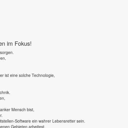
ben im Fokus!
 sorgen.
ren,
r ist eine solche Technologie,
chnik.
en,
ranker Mensch bist,
r.
tstellen-Software ein wahrer Lebensretter sein.
genen Gebieten arbeitest,