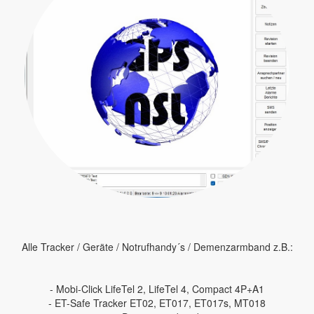
Alle Tracker / Geräte / Notrufhandy´s / Demenzarmband z.B.:
- Mobi-Click LifeTel 2, LifeTel 4, Compact 4P+A1
- ET-Safe Tracker ET02, ET017, ET017s, MT018