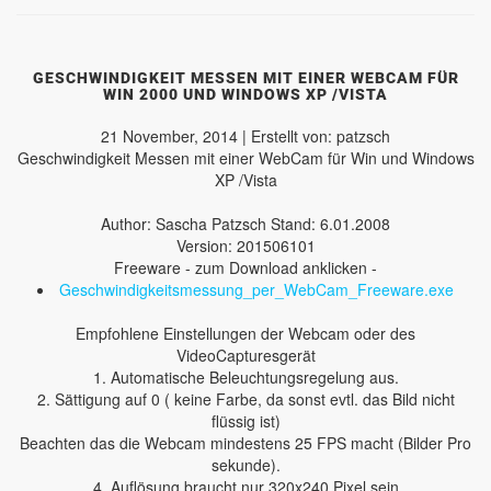
GESCHWINDIGKEIT MESSEN MIT EINER WEBCAM FÜR
WIN 2000 UND WINDOWS XP /VISTA
21 November, 2014 | Erstellt von: patzsch
Geschwindigkeit Messen mit einer WebCam für Win und Windows
XP /Vista
Author: Sascha Patzsch Stand: 6.01.2008
Version: 201506101
Freeware - zum Download anklicken -
Geschwindigkeitsmessung_per_WebCam_Freeware.exe
Empfohlene Einstellungen der Webcam oder des
VideoCapturesgerät
1. Automatische Beleuchtungsregelung aus.
2. Sättigung auf 0 ( keine Farbe, da sonst evtl. das Bild nicht
flüssig ist)
Beachten das die Webcam mindestens 25 FPS macht (Bilder Pro
sekunde).
4. Auflösung braucht nur 320x240 Pixel sein