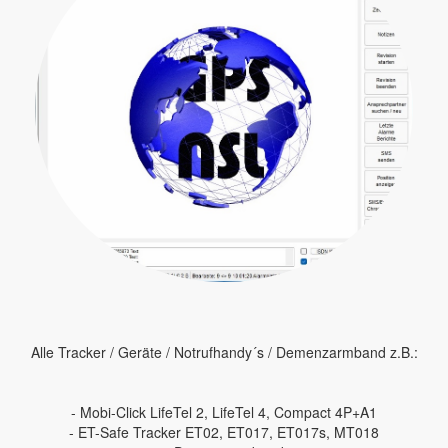
Alle Tracker / Geräte / Notrufhandy´s / Demenzarmband z.B.:
- Mobi-Click LifeTel 2, LifeTel 4, Compact 4P+A1
- ET-Safe Tracker ET02, ET017, ET017s, MT018