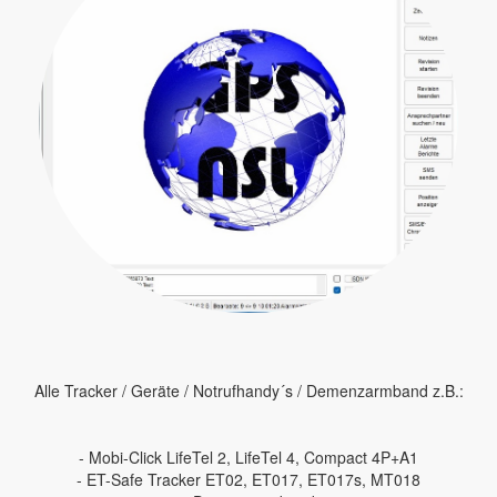
Alle Tracker / Geräte / Notrufhandy´s / Demenzarmband z.B.:
- Mobi-Click LifeTel 2, LifeTel 4, Compact 4P+A1
- ET-Safe Tracker ET02, ET017, ET017s, MT018