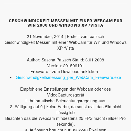
GESCHWINDIGKEIT MESSEN MIT EINER WEBCAM FÜR
WIN 2000 UND WINDOWS XP /VISTA
21 November, 2014 | Erstellt von: patzsch
Geschwindigkeit Messen mit einer WebCam für Win und Windows
XP /Vista
Author: Sascha Patzsch Stand: 6.01.2008
Version: 201506101
Freeware - zum Download anklicken -
Geschwindigkeitsmessung_per_WebCam_Freeware.exe
Empfohlene Einstellungen der Webcam oder des
VideoCapturesgerät
1. Automatische Beleuchtungsregelung aus.
2. Sättigung auf 0 ( keine Farbe, da sonst evtl. das Bild nicht
flüssig ist)
Beachten das die Webcam mindestens 25 FPS macht (Bilder Pro
sekunde).
4. Auflösung braucht nur 320x240 Pixel sein