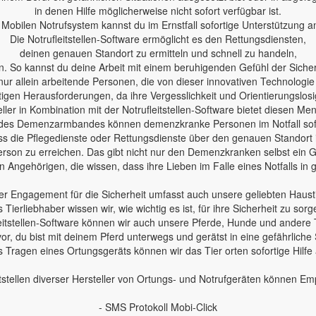
in denen Hilfe möglicherweise nicht sofort verfügbar ist.
Mobilen Notrufsystem kannst du im Ernstfall sofortige Unterstützung a
Die Notrufleitstellen-Software ermöglicht es den Rettungsdiensten,
deinen genauen Standort zu ermitteln und schnell zu handeln,
n. So kannst du deine Arbeit mit einem beruhigenden Gefühl der Sicherh
nur allein arbeitende Personen, die von dieser innovativen Technologie
en Herausforderungen, da ihre Vergesslichkeit und Orientierungslosig
ler in Kombination mit der Notrufleitstellen-Software bietet diesen Me
des Demenzarmbandes können demenzkranke Personen im Notfall sofo
 dass die Pflegedienste oder Rettungsdienste über den genauen Standort
erson zu erreichen. Das gibt nicht nur den Demenzkranken selbst ein Ge
 Angehörigen, die wissen, dass ihre Lieben im Falle eines Notfalls in
r Engagement für die Sicherheit umfasst auch unsere geliebten Haust
s Tierliebhaber wissen wir, wie wichtig es ist, für ihre Sicherheit zu sorg
leitstellen-Software können wir auch unsere Pferde, Hunde und andere 
 vor, du bist mit deinem Pferd unterwegs und gerätst in eine gefährliche 
 Tragen eines Ortungsgeräts können wir das Tier orten sofortige Hilfe
tstellen diverser Hersteller von Ortungs- und Notrufgeräten können E
- SMS Protokoll Mobi-Click