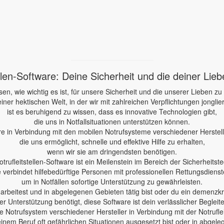
ellen-Software: Deine Sicherheit und die deiner Lie
sen, wie wichtig es ist, für unsere Sicherheit und die unserer Lieben zu
einer hektischen Welt, in der wir mit zahlreichen Verpflichtungen jonglie
ist es beruhigend zu wissen, dass es innovative Technologien gibt,
die uns in Notfallsituationen unterstützen können.
re in Verbindung mit den mobilen Notrufsysteme verschiedener Herstelle
die uns ermöglicht, schnelle und effektive Hilfe zu erhalten,
wenn wir sie am dringendsten benötigen.
otrufleitstellen-Software ist ein Meilenstein im Bereich der Sicherheitste
e verbindet hilfebedürftige Personen mit professionellen Rettungsdienst
um in Notfällen sofortige Unterstützung zu gewährleisten.
e arbeitest und in abgelegenen Gebieten tätig bist oder du ein demenzk
er Unterstützung benötigt, diese Software ist dein verlässlicher Begleite
 Notrufsystem verschiedener Hersteller in Verbindung mit der Notruflei
einem Beruf oft gefährlichen Situationen ausgesetzt bist oder in abgele