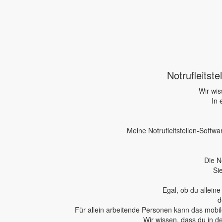
Notrufleitst
Wir wis
In 
Meine Notrufleitstellen-Softwa
Die N
Si
Egal, ob du allein
d
Für allein arbeitende Personen kann das mobile
Wir wissen, dass du in d