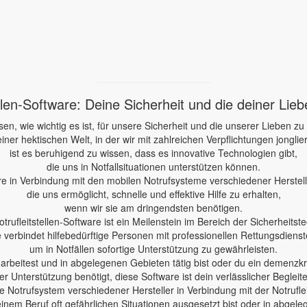
ellen-Software: Deine Sicherheit und die deiner Lie
sen, wie wichtig es ist, für unsere Sicherheit und die unserer Lieben zu
einer hektischen Welt, in der wir mit zahlreichen Verpflichtungen jonglie
ist es beruhigend zu wissen, dass es innovative Technologien gibt,
die uns in Notfallsituationen unterstützen können.
re in Verbindung mit den mobilen Notrufsysteme verschiedener Herstelle
die uns ermöglicht, schnelle und effektive Hilfe zu erhalten,
wenn wir sie am dringendsten benötigen.
otrufleitstellen-Software ist ein Meilenstein im Bereich der Sicherheitste
e verbindet hilfebedürftige Personen mit professionellen Rettungsdienst
um in Notfällen sofortige Unterstützung zu gewährleisten.
e arbeitest und in abgelegenen Gebieten tätig bist oder du ein demenzk
er Unterstützung benötigt, diese Software ist dein verlässlicher Begleite
 Notrufsystem verschiedener Hersteller in Verbindung mit der Notruflei
einem Beruf oft gefährlichen Situationen ausgesetzt bist oder in abgele