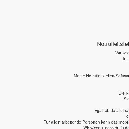
Notrufleitst
Wir wis
In 
Meine Notrufleitstellen-Softwa
Die N
Si
Egal, ob du allein
d
Für allein arbeitende Personen kann das mobile
Wir wissen, dass du in d