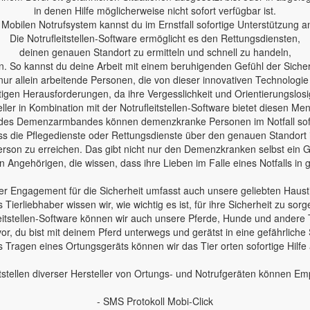
in denen Hilfe möglicherweise nicht sofort verfügbar ist.
Mobilen Notrufsystem kannst du im Ernstfall sofortige Unterstützung a
Die Notrufleitstellen-Software ermöglicht es den Rettungsdiensten,
deinen genauen Standort zu ermitteln und schnell zu handeln,
n. So kannst du deine Arbeit mit einem beruhigenden Gefühl der Sicherh
nur allein arbeitende Personen, die von dieser innovativen Technologie
en Herausforderungen, da ihre Vergesslichkeit und Orientierungslosig
ler in Kombination mit der Notrufleitstellen-Software bietet diesen Me
des Demenzarmbandes können demenzkranke Personen im Notfall sofo
 dass die Pflegedienste oder Rettungsdienste über den genauen Standort
erson zu erreichen. Das gibt nicht nur den Demenzkranken selbst ein Ge
 Angehörigen, die wissen, dass ihre Lieben im Falle eines Notfalls in
r Engagement für die Sicherheit umfasst auch unsere geliebten Haust
s Tierliebhaber wissen wir, wie wichtig es ist, für ihre Sicherheit zu sorg
leitstellen-Software können wir auch unsere Pferde, Hunde und andere 
 vor, du bist mit deinem Pferd unterwegs und gerätst in eine gefährliche 
 Tragen eines Ortungsgeräts können wir das Tier orten sofortige Hilfe
tstellen diverser Hersteller von Ortungs- und Notrufgeräten können E
- SMS Protokoll Mobi-Click