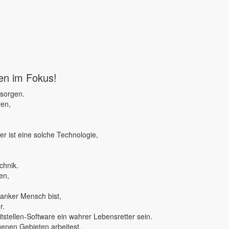
ben im Fokus!
 sorgen.
ren,
r ist eine solche Technologie,
chnik.
en,
ranker Mensch bist,
r.
tstellen-Software ein wahrer Lebensretter sein.
genen Gebieten arbeitest,