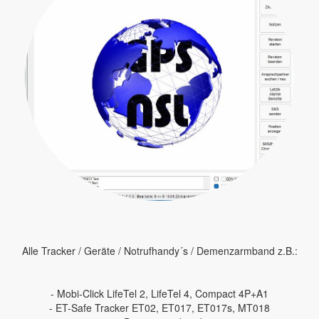
Alle Tracker / Geräte / Notrufhandy´s / Demenzarmband z.B.:
- Mobi-Click LifeTel 2, LifeTel 4, Compact 4P+A1
- ET-Safe Tracker ET02, ET017, ET017s, MT018