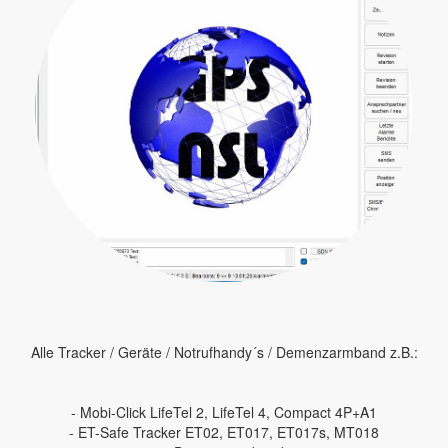
Alle Tracker / Geräte / Notrufhandy´s / Demenzarmband z.B.:
- Mobi-Click LifeTel 2, LifeTel 4, Compact 4P+A1
- ET-Safe Tracker ET02, ET017, ET017s, MT018