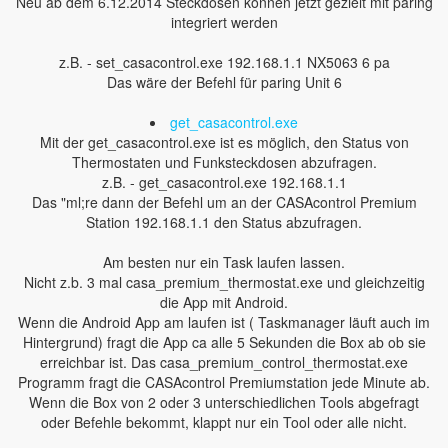
Neu ab dem 6.12.2014 Steckdosen können jetzt gezielt mit paring
integriert werden
z.B. - set_casacontrol.exe 192.168.1.1 NX5063 6 pa
Das wäre der Befehl für paring Unit 6
get_casacontrol.exe
Mit der get_casacontrol.exe ist es möglich, den Status von
Thermostaten und Funksteckdosen abzufragen.
z.B. - get_casacontrol.exe 192.168.1.1
Das "ml;re dann der Befehl um an der CASAcontrol Premium
Station 192.168.1.1 den Status abzufragen.
Am besten nur ein Task laufen lassen.
Nicht z.b. 3 mal casa_premium_thermostat.exe und gleichzeitig
die App mit Android.
Wenn die Android App am laufen ist ( Taskmanager läuft auch im
Hintergrund) fragt die App ca alle 5 Sekunden die Box ab ob sie
erreichbar ist. Das casa_premium_control_thermostat.exe
Programm fragt die CASAcontrol Premiumstation jede Minute ab.
Wenn die Box von 2 oder 3 unterschiedlichen Tools abgefragt
oder Befehle bekommt, klappt nur ein Tool oder alle nicht.