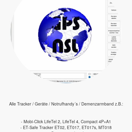
Alle Tracker / Geräte / Notrufhandy´s / Demenzarmband z.B.:
- Mobi-Click LifeTel 2, LifeTel 4, Compact 4P+A1
- ET-Safe Tracker ET02, ET017, ET017s, MT018