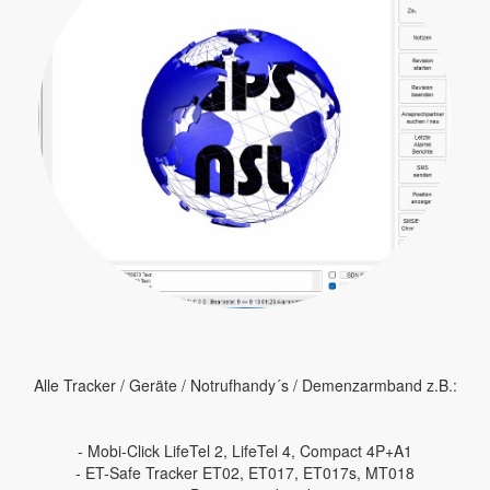
Alle Tracker / Geräte / Notrufhandy´s / Demenzarmband z.B.:
- Mobi-Click LifeTel 2, LifeTel 4, Compact 4P+A1
- ET-Safe Tracker ET02, ET017, ET017s, MT018