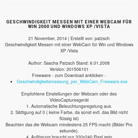
GESCHWINDIGKEIT MESSEN MIT EINER WEBCAM FÜR
WIN 2000 UND WINDOWS XP /VISTA
21 November, 2014 | Erstellt von: patzsch
Geschwindigkeit Messen mit einer WebCam für Win und Windows
XP /Vista
Author: Sascha Patzsch Stand: 6.01.2008
Version: 201506101
Freeware - zum Download anklicken -
Geschwindigkeitsmessung_per_WebCam_Freeware.exe
Empfohlene Einstellungen der Webcam oder des
VideoCapturesgerät
1. Automatische Beleuchtungsregelung aus.
2. Sättigung auf 0 ( keine Farbe, da sonst evtl. das Bild nicht
flüssig ist)
Beachten das die Webcam mindestens 25 FPS macht (Bilder Pro
sekunde).
4. Auflösung braucht nur 320x240 Pixel sein