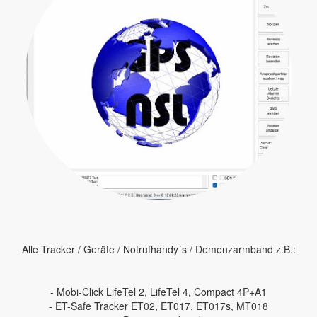
Alle Tracker / Geräte / Notrufhandy´s / Demenzarmband z.B.:
- Mobi-Click LifeTel 2, LifeTel 4, Compact 4P+A1
- ET-Safe Tracker ET02, ET017, ET017s, MT018