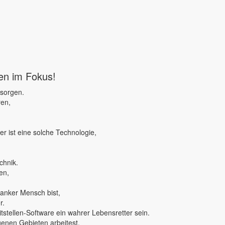
ben im Fokus!
 sorgen.
ren,
r ist eine solche Technologie,
chnik.
en,
ranker Mensch bist,
r.
tstellen-Software ein wahrer Lebensretter sein.
genen Gebieten arbeitest,