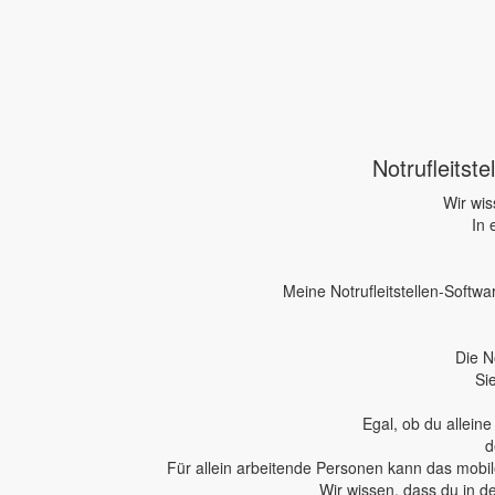
Notrufleitst
Wir wis
In 
Meine Notrufleitstellen-Softwa
Die N
Si
Egal, ob du allein
d
Für allein arbeitende Personen kann das mobile
Wir wissen, dass du in d