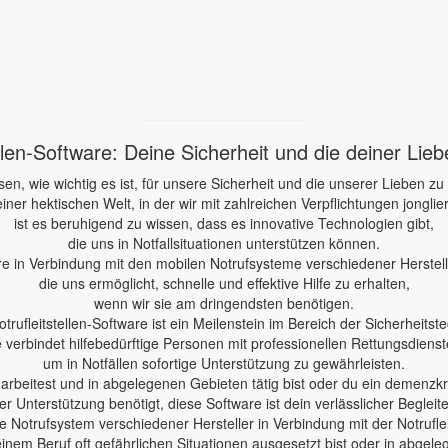
ellen-Software: Deine Sicherheit und die deiner Lie
sen, wie wichtig es ist, für unsere Sicherheit und die unserer Lieben zu
einer hektischen Welt, in der wir mit zahlreichen Verpflichtungen jonglie
ist es beruhigend zu wissen, dass es innovative Technologien gibt,
die uns in Notfallsituationen unterstützen können.
re in Verbindung mit den mobilen Notrufsysteme verschiedener Herstelle
die uns ermöglicht, schnelle und effektive Hilfe zu erhalten,
wenn wir sie am dringendsten benötigen.
otrufleitstellen-Software ist ein Meilenstein im Bereich der Sicherheitste
e verbindet hilfebedürftige Personen mit professionellen Rettungsdienst
um in Notfällen sofortige Unterstützung zu gewährleisten.
e arbeitest und in abgelegenen Gebieten tätig bist oder du ein demenzk
er Unterstützung benötigt, diese Software ist dein verlässlicher Begleite
 Notrufsystem verschiedener Hersteller in Verbindung mit der Notruflei
einem Beruf oft gefährlichen Situationen ausgesetzt bist oder in abgele