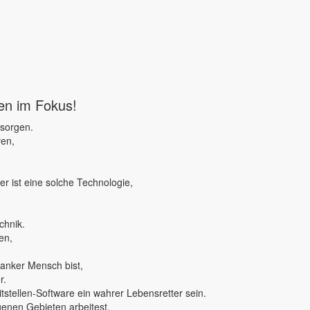
ben im Fokus!
 sorgen.
ren,
r ist eine solche Technologie,
chnik.
en,
ranker Mensch bist,
r.
tstellen-Software ein wahrer Lebensretter sein.
genen Gebieten arbeitest,