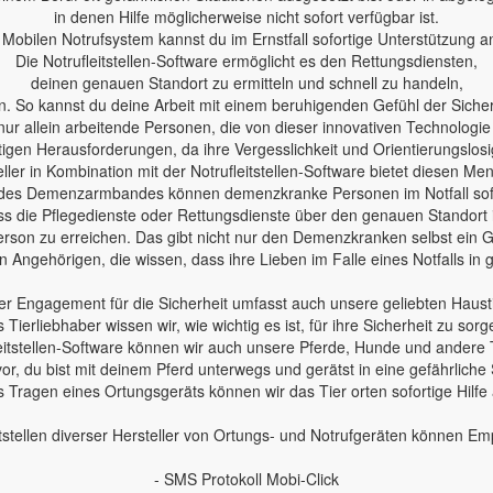
in denen Hilfe möglicherweise nicht sofort verfügbar ist.
Mobilen Notrufsystem kannst du im Ernstfall sofortige Unterstützung a
Die Notrufleitstellen-Software ermöglicht es den Rettungsdiensten,
deinen genauen Standort zu ermitteln und schnell zu handeln,
n. So kannst du deine Arbeit mit einem beruhigenden Gefühl der Sicherh
nur allein arbeitende Personen, die von dieser innovativen Technologie
en Herausforderungen, da ihre Vergesslichkeit und Orientierungslosig
ler in Kombination mit der Notrufleitstellen-Software bietet diesen Me
des Demenzarmbandes können demenzkranke Personen im Notfall sofo
 dass die Pflegedienste oder Rettungsdienste über den genauen Standort
erson zu erreichen. Das gibt nicht nur den Demenzkranken selbst ein Ge
 Angehörigen, die wissen, dass ihre Lieben im Falle eines Notfalls in
r Engagement für die Sicherheit umfasst auch unsere geliebten Haust
s Tierliebhaber wissen wir, wie wichtig es ist, für ihre Sicherheit zu sorg
leitstellen-Software können wir auch unsere Pferde, Hunde und andere 
 vor, du bist mit deinem Pferd unterwegs und gerätst in eine gefährliche 
 Tragen eines Ortungsgeräts können wir das Tier orten sofortige Hilfe
tstellen diverser Hersteller von Ortungs- und Notrufgeräten können E
- SMS Protokoll Mobi-Click