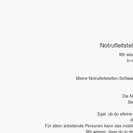
Notrufleitst
Wir wis
In 
Meine Notrufleitstellen-Softwa
Die N
Si
Egal, ob du allein
d
Für allein arbeitende Personen kann das mobile
Wir wissen, dass du in d