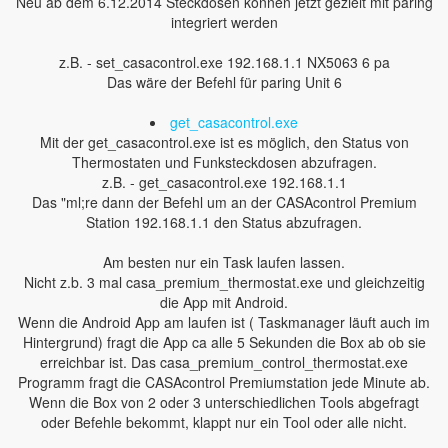
Neu ab dem 6.12.2014 Steckdosen können jetzt gezielt mit paring
integriert werden
z.B. - set_casacontrol.exe 192.168.1.1 NX5063 6 pa
Das wäre der Befehl für paring Unit 6
get_casacontrol.exe
Mit der get_casacontrol.exe ist es möglich, den Status von
Thermostaten und Funksteckdosen abzufragen.
z.B. - get_casacontrol.exe 192.168.1.1
Das "ml;re dann der Befehl um an der CASAcontrol Premium
Station 192.168.1.1 den Status abzufragen.
Am besten nur ein Task laufen lassen.
Nicht z.b. 3 mal casa_premium_thermostat.exe und gleichzeitig
die App mit Android.
Wenn die Android App am laufen ist ( Taskmanager läuft auch im
Hintergrund) fragt die App ca alle 5 Sekunden die Box ab ob sie
erreichbar ist. Das casa_premium_control_thermostat.exe
Programm fragt die CASAcontrol Premiumstation jede Minute ab.
Wenn die Box von 2 oder 3 unterschiedlichen Tools abgefragt
oder Befehle bekommt, klappt nur ein Tool oder alle nicht.