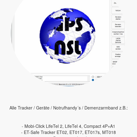
Alle Tracker / Geräte / Notrufhandy´s / Demenzarmband z.B.:
- Mobi-Click LifeTel 2, LifeTel 4, Compact 4P+A1
- ET-Safe Tracker ET02, ET017, ET017s, MT018