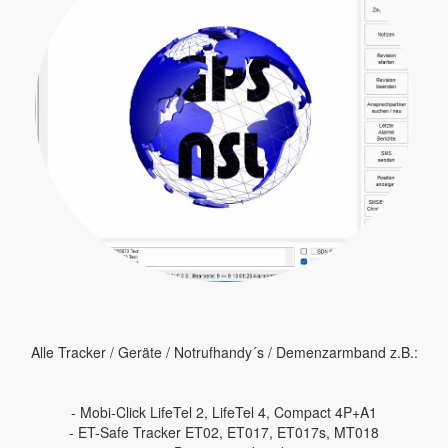
Alle Tracker / Geräte / Notrufhandy´s / Demenzarmband z.B.:
- Mobi-Click LifeTel 2, LifeTel 4, Compact 4P+A1
- ET-Safe Tracker ET02, ET017, ET017s, MT018