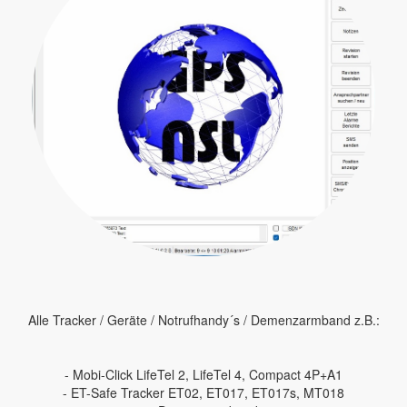
Alle Tracker / Geräte / Notrufhandy´s / Demenzarmband z.B.:
- Mobi-Click LifeTel 2, LifeTel 4, Compact 4P+A1
- ET-Safe Tracker ET02, ET017, ET017s, MT018