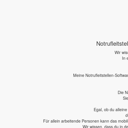
Notrufleitst
Wir wis
In 
Meine Notrufleitstellen-Softwa
Die N
Si
Egal, ob du allein
d
Für allein arbeitende Personen kann das mobile
Wir wissen, dass du in d