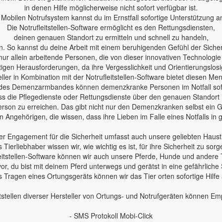
in denen Hilfe möglicherweise nicht sofort verfügbar ist.
Mobilen Notrufsystem kannst du im Ernstfall sofortige Unterstützung a
Die Notrufleitstellen-Software ermöglicht es den Rettungsdiensten,
deinen genauen Standort zu ermitteln und schnell zu handeln,
n. So kannst du deine Arbeit mit einem beruhigenden Gefühl der Sicherh
nur allein arbeitende Personen, die von dieser innovativen Technologie
en Herausforderungen, da ihre Vergesslichkeit und Orientierungslosig
ler in Kombination mit der Notrufleitstellen-Software bietet diesen Me
des Demenzarmbandes können demenzkranke Personen im Notfall sofo
 dass die Pflegedienste oder Rettungsdienste über den genauen Standort
erson zu erreichen. Das gibt nicht nur den Demenzkranken selbst ein Ge
 Angehörigen, die wissen, dass ihre Lieben im Falle eines Notfalls in
r Engagement für die Sicherheit umfasst auch unsere geliebten Haust
s Tierliebhaber wissen wir, wie wichtig es ist, für ihre Sicherheit zu sorg
leitstellen-Software können wir auch unsere Pferde, Hunde und andere 
 vor, du bist mit deinem Pferd unterwegs und gerätst in eine gefährliche 
 Tragen eines Ortungsgeräts können wir das Tier orten sofortige Hilfe
tstellen diverser Hersteller von Ortungs- und Notrufgeräten können E
- SMS Protokoll Mobi-Click