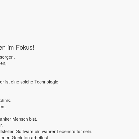
ben im Fokus!
 sorgen.
ren,
r ist eine solche Technologie,
chnik.
en,
ranker Mensch bist,
r.
tstellen-Software ein wahrer Lebensretter sein.
genen Gebieten arbeitest,