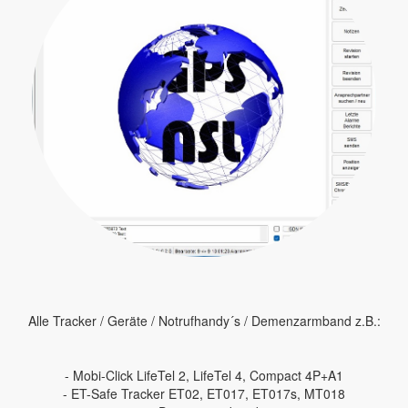
Alle Tracker / Geräte / Notrufhandy´s / Demenzarmband z.B.:
- Mobi-Click LifeTel 2, LifeTel 4, Compact 4P+A1
- ET-Safe Tracker ET02, ET017, ET017s, MT018