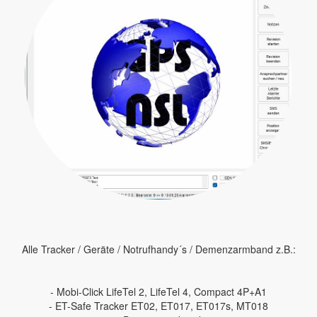
Alle Tracker / Geräte / Notrufhandy´s / Demenzarmband z.B.:
- Mobi-Click LifeTel 2, LifeTel 4, Compact 4P+A1
- ET-Safe Tracker ET02, ET017, ET017s, MT018