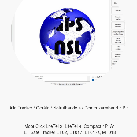
Alle Tracker / Geräte / Notrufhandy´s / Demenzarmband z.B.:
- Mobi-Click LifeTel 2, LifeTel 4, Compact 4P+A1
- ET-Safe Tracker ET02, ET017, ET017s, MT018