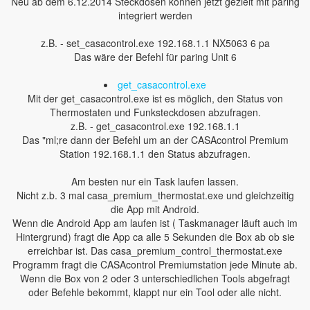
Neu ab dem 6.12.2014 Steckdosen können jetzt gezielt mit paring
integriert werden
z.B. - set_casacontrol.exe 192.168.1.1 NX5063 6 pa
Das wäre der Befehl für paring Unit 6
get_casacontrol.exe
Mit der get_casacontrol.exe ist es möglich, den Status von
Thermostaten und Funksteckdosen abzufragen.
z.B. - get_casacontrol.exe 192.168.1.1
Das "ml;re dann der Befehl um an der CASAcontrol Premium
Station 192.168.1.1 den Status abzufragen.
Am besten nur ein Task laufen lassen.
Nicht z.b. 3 mal casa_premium_thermostat.exe und gleichzeitig
die App mit Android.
Wenn die Android App am laufen ist ( Taskmanager läuft auch im
Hintergrund) fragt die App ca alle 5 Sekunden die Box ab ob sie
erreichbar ist. Das casa_premium_control_thermostat.exe
Programm fragt die CASAcontrol Premiumstation jede Minute ab.
Wenn die Box von 2 oder 3 unterschiedlichen Tools abgefragt
oder Befehle bekommt, klappt nur ein Tool oder alle nicht.