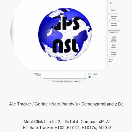
Alle Tracker / Geräte / Notrufhandy´s / Demenzarmband z.B.:
- Mobi-Click LifeTel 2, LifeTel 4, Compact 4P+A1
- ET-Safe Tracker ET02, ET017, ET017s, MT018