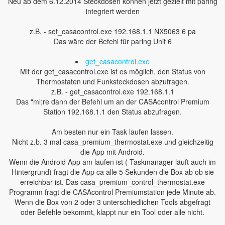
Neu ab dem 6.12.2014 Steckdosen können jetzt gezielt mit paring
integriert werden
z.B. - set_casacontrol.exe 192.168.1.1 NX5063 6 pa
Das wäre der Befehl für paring Unit 6
get_casacontrol.exe
Mit der get_casacontrol.exe ist es möglich, den Status von
Thermostaten und Funksteckdosen abzufragen.
z.B. - get_casacontrol.exe 192.168.1.1
Das "ml;re dann der Befehl um an der CASAcontrol Premium
Station 192.168.1.1 den Status abzufragen.
Am besten nur ein Task laufen lassen.
Nicht z.b. 3 mal casa_premium_thermostat.exe und gleichzeitig
die App mit Android.
Wenn die Android App am laufen ist ( Taskmanager läuft auch im
Hintergrund) fragt die App ca alle 5 Sekunden die Box ab ob sie
erreichbar ist. Das casa_premium_control_thermostat.exe
Programm fragt die CASAcontrol Premiumstation jede Minute ab.
Wenn die Box von 2 oder 3 unterschiedlichen Tools abgefragt
oder Befehle bekommt, klappt nur ein Tool oder alle nicht.