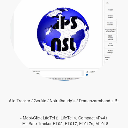
Alle Tracker / Geräte / Notrufhandy´s / Demenzarmband z.B.:
- Mobi-Click LifeTel 2, LifeTel 4, Compact 4P+A1
- ET-Safe Tracker ET02, ET017, ET017s, MT018