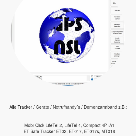
Alle Tracker / Geräte / Notrufhandy´s / Demenzarmband z.B.:
- Mobi-Click LifeTel 2, LifeTel 4, Compact 4P+A1
- ET-Safe Tracker ET02, ET017, ET017s, MT018